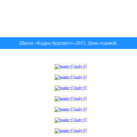
Школа «Кадры будущего»-2015. День седьмой.